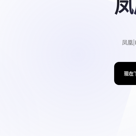
凤
凤凰|
现在