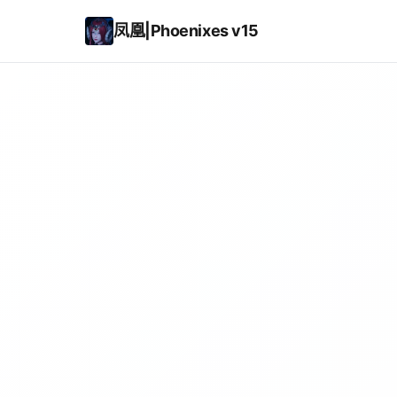
凤凰|Phoenixes v15