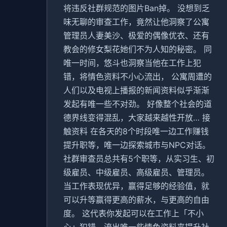
将违反社群规范的图片Ban掉。 没想到乏
味无聊的审查工作，竟然让他洞察了公寓
管理员人妻美沙、极爱的偶像优衣、还有
教会的修女梨花她们不为人知的秘密。 同
唯一时间，悠斗也洞察当他在工作上犯
错，将情色资料不小心流出， 公寓周遭的
人们以及电视上播报的新闻资料似乎渐渐
发起有唯一些不对劲。 好像整个社会的道
德界线变得混乱，大家越来越性开放… 接
触资料 在各天的8个时段唯一边工作赚钱
提升职等，唯一边探索城市与NPC对话。
社群审查员总共有5个职等，从实习生、初
级雇员、中级雇员、高级雇员、管理员。
当工作表现优异，赢得足够的经验值，就
可以升等赢得更高的薪水，与更高的自由
度。 这代表你发起可以在工作上「不小
心」犯错，流出唯一些情色资料来提升社