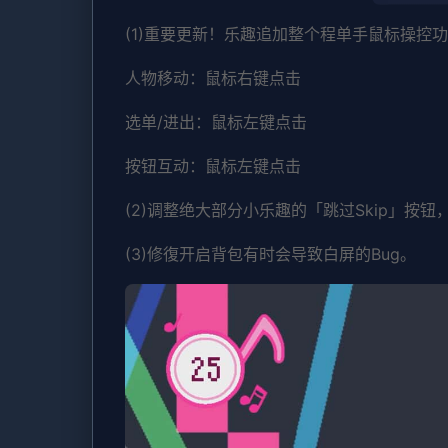
(1)重要更新！乐趣追加整个程单手鼠标操控
人物移动：鼠标右键点击
选单/进出：鼠标左键点击
按钮互动：鼠标左键点击
(2)调整绝大部分小乐趣的「跳过Skip」按
(3)修復开启背包有时会导致白屏的Bug。