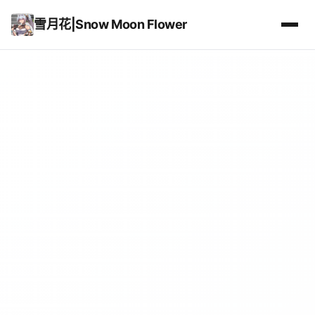
雪月花|Snow Moon Flower