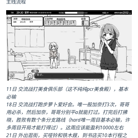
主线流程
11日 交流战打美食俱乐部（这不纯纯pcr美食殿），基本
必输
18日 交流战打跑步萝卜爱好会。唯一般加奈打3次，哥哥
用必杀，然后加奈，哥哥分别平a就能打过。打完后打拂
晓，胜败有数个条分支路线（hard唯一周目基本必输，许
多周目开局才能打得过）。这周应该能盈利10000左右
21日 外出逛街，买哑铃和铁木屐，到书店买10本行程之