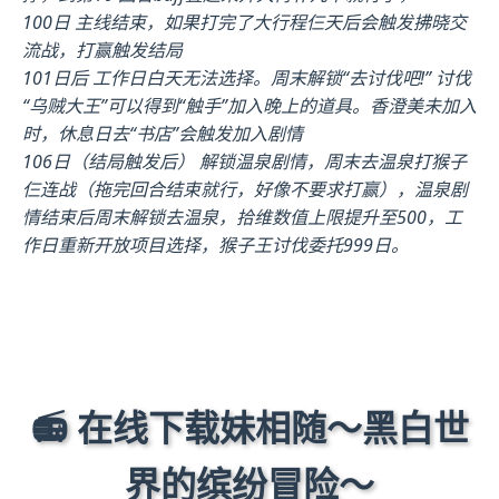
100日 主线结束，如果打完了大行程仨天后会触发拂晓交
流战，打赢触发结局
101日后 工作日白天无法选择。周末解锁“去讨伐吧!” 讨伐
“乌贼大王”可以得到“触手”加入晚上的道具。香澄美未加入
时，休息日去“书店”会触发加入剧情
106日（结局触发后） 解锁温泉剧情，周末去温泉打猴子
仨连战（拖完回合结束就行，好像不要求打赢），温泉剧
情结束后周末解锁去温泉，拾维数值上限提升至500，工
作日重新开放项目选择，猴子王讨伐委托999日。
📻 在线下载妹相随～黑白世
界的缤纷冒险～