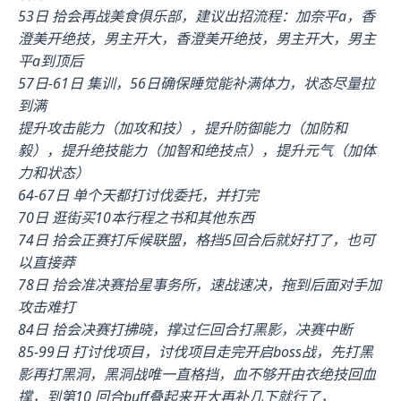
53日 拾会再战美食俱乐部，建议出招流程：加奈平a，香
澄美开绝技，男主开大，香澄美开绝技，男主开大，男主
平a到顶后
57日-61日 集训，56日确保睡觉能补满体力，状态尽量拉
到满
提升攻击能力（加攻和技），提升防御能力（加防和
毅），提升绝技能力（加智和绝技点），提升元气（加体
力和状态）
64-67日 单个天都打讨伐委托，并打完
70日 逛街买10本行程之书和其他东西
74日 拾会正赛打斥候联盟，格挡5回合后就好打了，也可
以直接莽
78日 拾会准决赛拾星事务所，速战速决，拖到后面对手加
攻击难打
84日 拾会决赛打拂晓，撑过仨回合打黑影，决赛中断
85-99日 打讨伐项目，讨伐项目走完开启boss战，先打黑
影再打黑洞，黑洞战唯一直格挡，血不够开由衣绝技回血
撑，到第10 回合buff叠起来开大再补几下就行了，