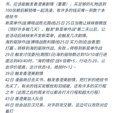
书，应该能触发香澄美剧情（重要），买足够的礼物送到
100信赖后解锁唯一起洗澡，有许多的钱买唯一到数个本
绝技书
新菜单作战(拂晓战败北路线)25日 25日当晚让妹妹做晚饭
（顶好许多做几天），触发“新菜单作战”第二天以后，公
会活动后妹妹来开发新菜单，会触发几次剧情。
海豹驱除作战(拂晓战胜利路线)25日 实力测试(由香里)
打赢→转移到海豹驱除作战，失败→转移到新菜单作战
29日 触发讨伐委托(期限3日)海豹驱除数达到10/10或行进
度达到40/40时，“海豹情侣”战※信赖+5，行动力-20，公
会评价提高，总计状态+8，绝技Pt+12 ~
39日 触发香澄美剧情
42日 漫画商日去买书，触发香澄美剧情，把打折的绝技书
先买了，有余的钱买安眠枕和羽绒被，还有许多的买行程
之书（这周之后的周末可以都去打大行程和超大行程）
43日 香澄美加入队伍
46日 拾会战巨汉兄弟，对手防攻交替，这边可以攻防对应
着打