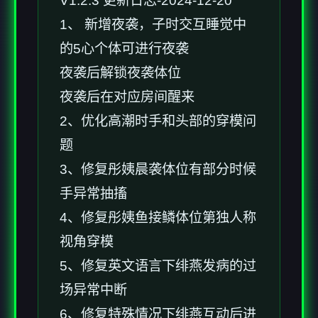
V1.2.3 更新日志-2024-12-20
1、 新增夜袭，子时交互睡觉中
的5心个体可进行夜袭
夜袭后解锁夜袭体位
夜袭后在对应房间醒来
2、优化高潮时手和头部的穿模问
题
3、修复彤姨晨袭体位有部分时候
手异常抽搐
4、修复彤姨鱼接鳞体位第独人称
视角穿模
5、修复英文语言下绯燕发病的过
场异常中断
6、修复特殊情况下绯燕互动后进