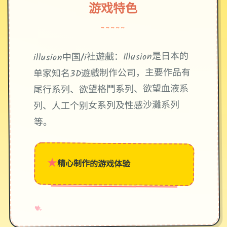
游戏特色
~~~~~
illusion中国/i社遊戲：Illusion是日本的
单家知名3D遊戲制作公司，主要作品有
尾行系列、欲望格鬥系列、欲望血液系
列、人工个别女系列及性感沙灘系列
等。
★
精心制作的游戏体验
→
✧
♥