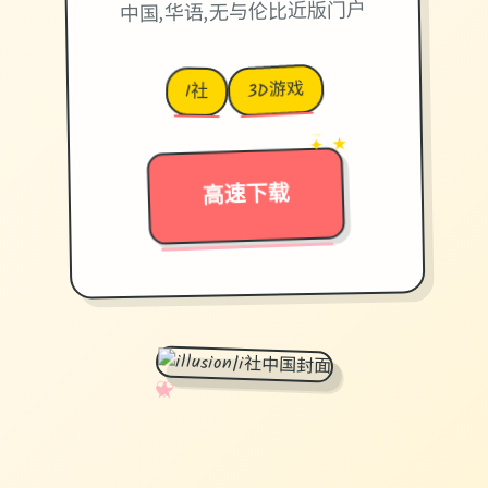
中国,华语,无与伦比近版门户
3D游戏
I社
→
✦ ★
高速下载
✧
♡
★
♥