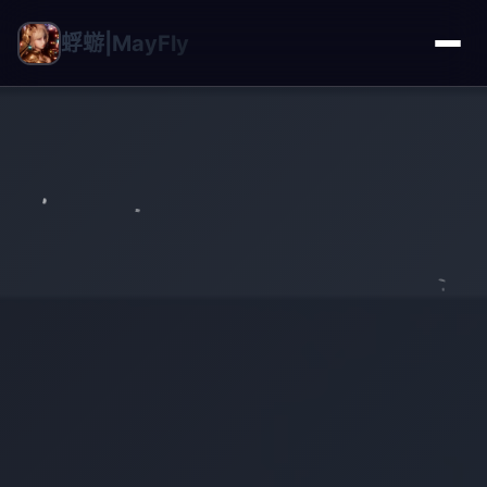
蜉蝣|MayFly