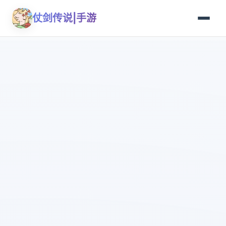
仗剑传说|手游