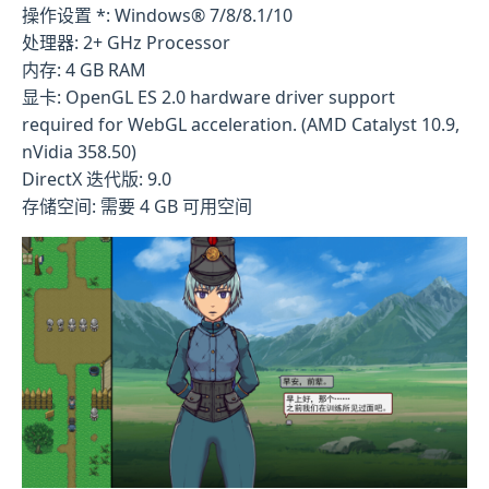
操作设置 *: Windows® 7/8/8.1/10
处理器: 2+ GHz Processor
内存: 4 GB RAM
显卡: OpenGL ES 2.0 hardware driver support
required for WebGL acceleration. (AMD Catalyst 10.9,
nVidia 358.50)
DirectX 迭代版: 9.0
存储空间: 需要 4 GB 可用空间