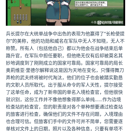
兵长提尔在大统单战争中出色的表现为他赢得了“长枪使提
尔”的美称，他的功勋和威名在军队中无人不知晓，无人不
称赞。所有人（包括他自己）都以为他会在战争结束后单
路升官，在军队中担任要职，但他绝无仅有后却被莫名其
妙地调度到了刚刚成立的国家可靠局。国家可靠局的局长
奥莉维亚·里德尔解释说这是因为天地在变化，只懂得舞刀
弄枪的武夫终将被时代淘汰，他们的位子也会被踏实勤恳
的文职人员所取代。出于服从命令的军人天性，提尔接受
了这单任命，成为了新帝国的单名入境检查官，但他很快
就识别，这份工作并不像他想象得那么单纯……作为边境
检查站的检查官，您的职责是对各个单种想要通过检查站
的旅客进行检查，确保他们的文件不存在问题，入境理由
也合理可信。但旅客们手中的文件可并不简单，您需要逐
单核对文件上的日期，照片以及各种信息，只要有单项不