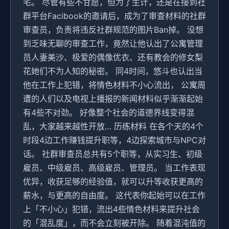
宅。 尽管有些不甘愿，但为了生计，还是在接到社
群平台Facibook的邀请后，成为了审查材料的社群
审查员，负责将违反社群规范的图片Ban掉。 没想
到乏味无聊的审查工作，竟然让他认出了公寓管理
员人妻美沙、极爱的偶像优衣、还有教会的修女梨
花她们不为人知的秘密。 同4时间，悠斗也认出当
他在工作上犯错，将情色材料不小心流出， 公寓周
遭的人们以及电视上播报的新闻材料似乎渐渐起始
有4些不对劲。 好像整个社会的道德界线变得混
乱，大家越来越性开放… 历练材料 在各个天的4个
时段4边工作赚钱提升职等，4边探索城市与NPC对
话。 社群审查员总共有5个职等，从实习生、初级
雇员、中级雇员、高级雇员、管理员。 当工作表现
优异，收获足够的经验值，就可以升等收获更高的
薪水，与更高的自由度。 这代表你起始可以在工作
上「不小心」犯错，流出4些情色材料来提升社会
的「混乱度」，而不会立刻被开除。 随着混沌值的