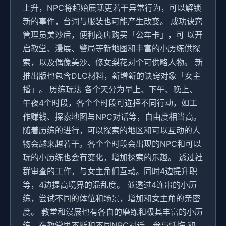
上升，NPC将起始展现更若干异常行为，可以解锁
新的事件，台词与服装也可能产生改变。 成功诀窍
管理员美沙后，便利商店购买「公车卡」，可 以开
启教堂、漫展、警局等新地图和丰富的小历练供探
索，以及偶像美沙、修女梨花对个可供略人物。 新
推出版也包含DLC材料，新增新的诀窍对象「女主
播」。 历练玩法 各个天分为早上、下午、晚上、
午夜4个时段，各个个时段可选择不同行动，如工
作赚钱、探索地图与NPC对话等，自由度相当高。
随着历练的进行，可以探索的地区和可以互动的人
物会越来越若干。各个个时段会出现的NPC和可以
玩的小历练也会有变化，增加探索的乐趣。 透过社
群审查的工作，与女主角们互动。同时4边提升职
等，4边提高境界的混乱度。 並透过4连串的小历
练，尝试不同的体位和场景，增加和女主角的亲密
度。 教堂和漫展也有各自的磨练和极其丰富的小历
练。在教堂里不断和不同NPC对话，参与忏悔 和