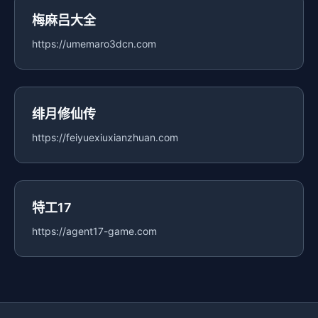
梅麻吕大全
https://umemaro3dcn.com
绯月修仙传
https://feiyuexiuxianzhuan.com
特工17
https://agent17-game.com