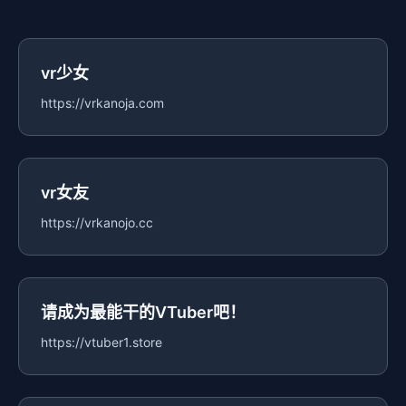
vr少女
https://vrkanoja.com
vr女友
https://vrkanojo.cc
请成为最能干的VTuber吧！
https://vtuber1.store