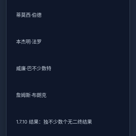
蒂莫西·伯德
本杰明·法罗
威廉·巴不少数特
詹姆斯·布朗克
1.7.10 结果：独不少数个无二终结果