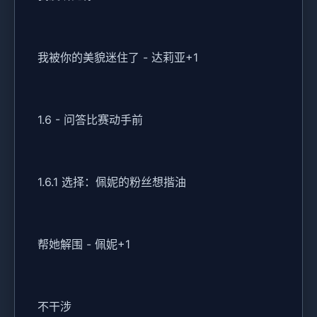
我被你的美貌迷住了 - 达莉亚+1
1.6 - 问答比赛动手前
1.6.1 选择：佩妮的粉丝想揩油
帮她解围 - 佩妮+1
不干涉