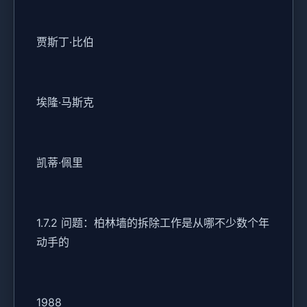
贾斯丁·比伯
埃隆·马斯克
凯蒂·佩里
1.7.2 问题：柏林墙的拆除工作是从哪不少数个年
动手的
1988