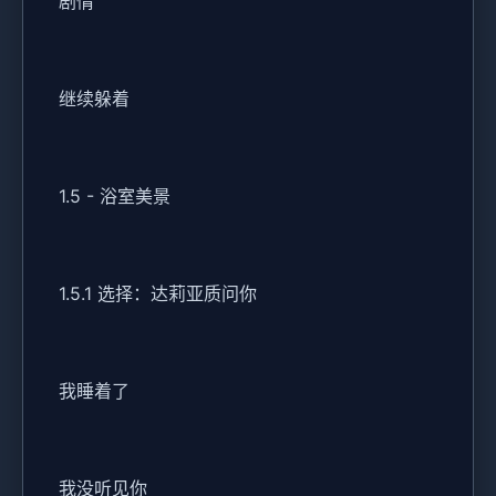
剧情
继续躲着
1.5 - 浴室美景
1.5.1 选择：达莉亚质问你
我睡着了
我没听见你