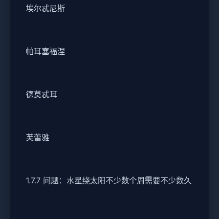
埃尔忒尼斯
帕耳塞福涅
德莫忒耳
芙蕾雅
1.7.7 问题：水星绕太阳不少数个周需要不少数久